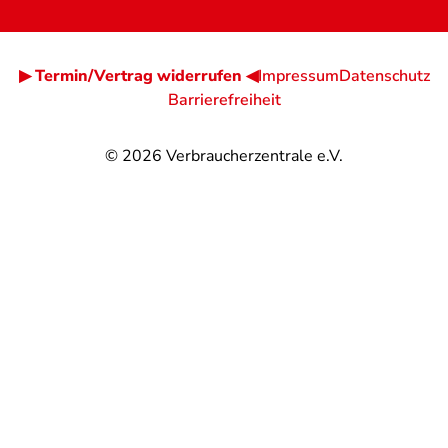
▶ Termin/Vertrag widerrufen ◀
Impressum
Datenschutz
Barrierefreiheit
© 2026
Verbraucherzentrale e.V.
@
@