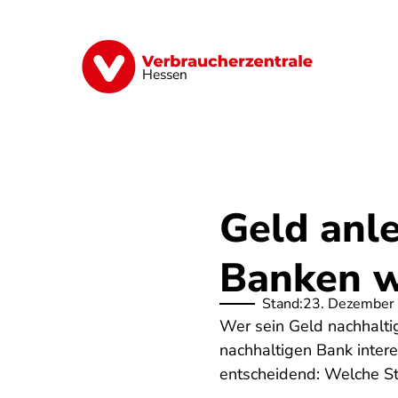
Direkt
zum
Inhalt
Digitales
Energie
Finanzen
G
Hessen
Geld anl
Banken wi
Stand:
23. Dezember
Wer sein Geld nachhalti
nachhaltigen Bank intere
entscheidend: Welche S