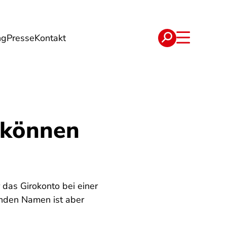
ng
Presse
Kontakt
t
Verträge
 können
das Girokonto bei einer
enden Namen ist aber