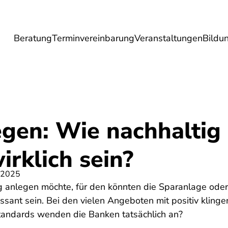
Beratung
Terminvereinbarung
Veranstaltungen
Bildu
esundheit
Lebensmittel
Reise
Umwel
egen: Wie nachhaltig
rklich sein?
 2025
g anlegen möchte, für den könnten die Sparanlage oder 
ssant sein. Bei den vielen Angeboten mit positiv kling
tandards wenden die Banken tatsächlich an?