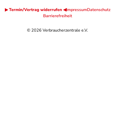
▶ Termin/Vertrag widerrufen ◀
Impressum
Datenschutz
Barrierefreiheit
© 2026
Verbraucherzentrale e.V.
@
@