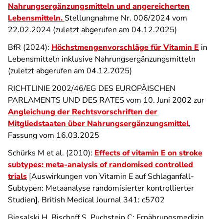
Nahrungsergänzungsmitteln und angereicherten
Lebensmitteln
.
Stellungnahme Nr. 006/2024 vom
22.02.2024 (zuletzt abgerufen am 04.12.2025)
BfR (2024):
Höchstmengenvorschläge für Vitamin E
in
Lebensmitteln inklusive Nahrungsergänzungsmitteln
(zuletzt abgerufen am 04.12.2025)
RICHTLINIE 2002/46/EG DES EUROPÄISCHEN
PARLAMENTS UND DES RATES vom 10. Juni 2002 zur
Angleichung der Rechtsvorschriften der
Mitgliedstaaten über Nahrungsergänzungsmittel
,
Fassung vom 16.03.2025
Schürks M et al. (2010):
Effects of vitamin E on stroke
subtypes: meta-analysis of randomised controlled
trials
[Auswirkungen von Vitamin E auf Schlaganfall-
Subtypen: Metaanalyse randomisierter kontrollierter
Studien]. British Medical Journal 341: c5702
Biesalski H, Bischoff S, Puchstein C: Ernährungsmedizin.