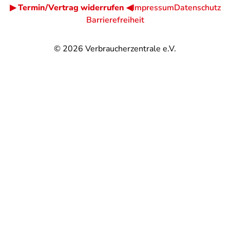
▶ Termin/Vertrag widerrufen ◀
Impressum
Datenschutz
Barrierefreiheit
© 2026
Verbraucherzentrale e.V.
@
@