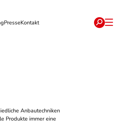
ng
Presse
Kontakt
t
Verträge
hiedliche Anbautechniken
ale Produkte immer eine