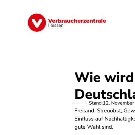
Direkt
zum
Inhalt
Digitales
Energie
Finanzen
G
Hessen
Wie wird
Deutschl
Stand:
12. November
Freiland, Streuobst, Ge
Einfluss auf Nachhaltig
gute Wahl sind.