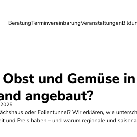
Beratung
Terminvereinbarung
Veranstaltungen
Bildu
esundheit
Lebensmittel
Reise
Umwel
 Obst und Gemüse in
and angebaut?
 2025
wächshaus oder Folientunnel? Wir erklären, wie untersc
keit und Preis haben – und warum regionale und saison