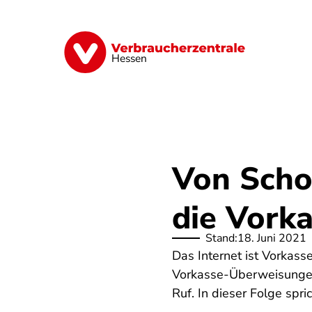
Direkt
zum
Inhalt
Digitales
Energie
Finanzen
G
Hessen
Von Scho
die Vork
Stand:
18. Juni 2021
Das Internet ist Vorkass
Vorkasse-Überweisungen s
Ruf. In dieser Folge spr