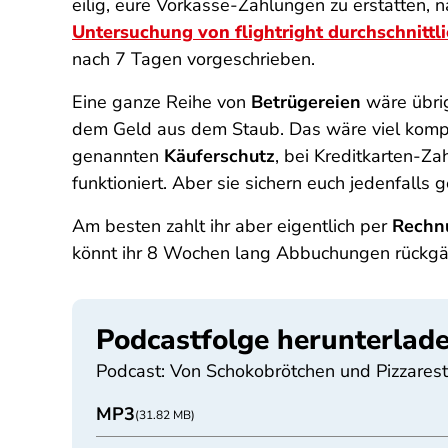
eilig, eure Vorkasse-Zahlungen zu erstatten,
Untersuchung von flightright durchschnittl
nach 7 Tagen vorgeschrieben.
Eine ganze Reihe von
Betrügereien
wäre übri
dem Geld aus dem Staub. Das wäre viel kompli
genannten
Käuferschutz
, bei Kreditkarten-Z
funktioniert. Aber sie sichern euch jedenfalls 
Am besten zahlt ihr aber eigentlich per
Rechn
könnt ihr 8 Wochen lang Abbuchungen rückgä
Podcastfolge herunterlad
Podcast: Von Schokobrötchen und Pizzarest
MP3
(31.82 MB)