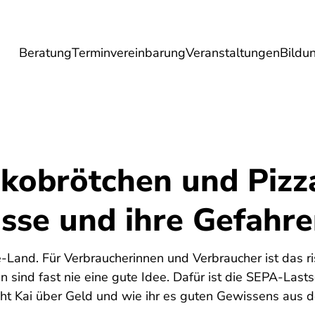
Beratung
Terminvereinbarung
Veranstaltungen
Bildu
esundheit
Lebensmittel
Reise
Umwel
kobrötchen und Pizz
asse und ihre Gefahr
e-Land. Für Verbraucherinnen und Verbraucher ist das ri
ind fast nie eine gute Idee. Dafür ist die SEPA-Lastschr
icht Kai über Geld und wie ihr es guten Gewissens aus 