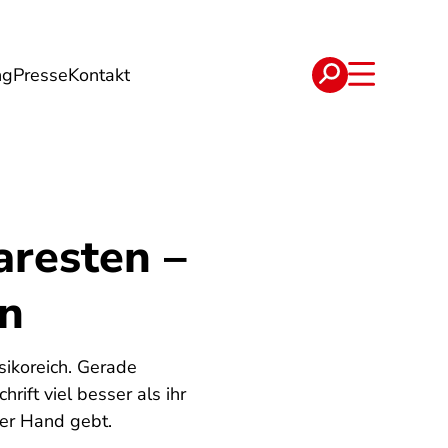
ng
Presse
Kontakt
t
Verträge
aresten –
en
sikoreich. Gerade
ift viel besser als ihr
der Hand gebt.