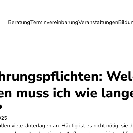
Beratung
Terminvereinbarung
Veranstaltungen
Bildu
esundheit
Lebensmittel
Reise
Umwel
rungspflichten: Wel
en muss ich wie lang
?
025
len viele Unterlagen an. Häufig ist es nicht nötig, sie 