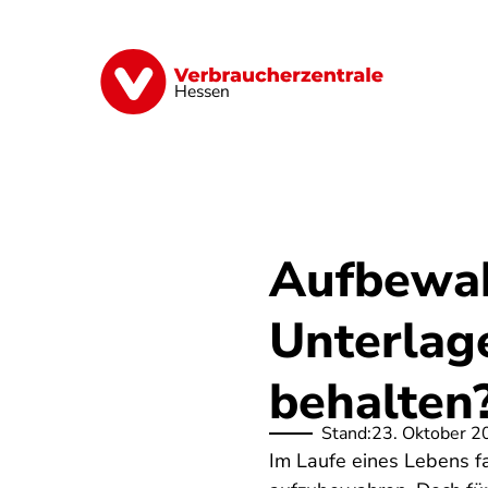
Direkt
zum
Inhalt
Digitales
Energie
Finanzen
G
Hessen
Aufbewah
Unterlag
behalten
Stand:
23. Oktober 2
Im Laufe eines Lebens fal