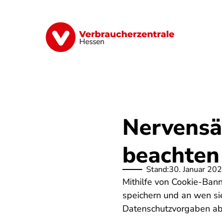
Direkt
zum
Inhalt
Digitales
Energie
Finanzen
G
Hessen
Nervensä
beachten 
Stand:
30. Januar 20
Mithilfe von Cookie-Bann
speichern und an wen si
Datenschutzvorgaben ab