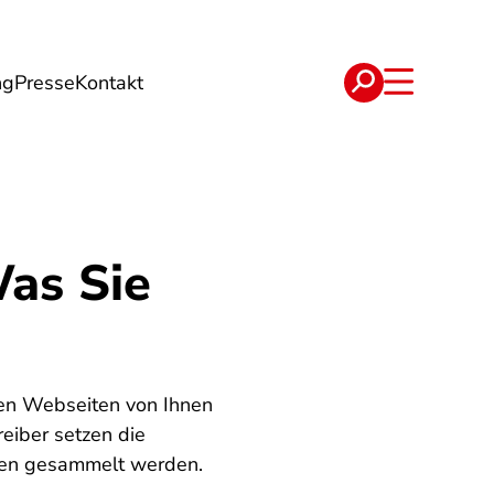
ng
Presse
Kontakt
t
Verträge
as Sie
aten Webseiten von Ihnen
eiber setzen die
ten gesammelt werden.