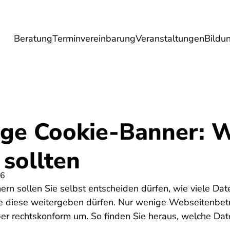
Beratung
Terminvereinbarung
Veranstaltungen
Bildu
esundheit
Lebensmittel
Reise
Umwel
ge Cookie-Banner: W
sollten
26
ern sollen Sie selbst entscheiden dürfen, wie viele D
e diese weitergeben dürfen. Nur wenige Webseitenbetr
er rechtskonform um. So finden Sie heraus, welche Da