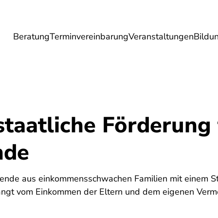
Beratung
Terminvereinbarung
Veranstaltungen
Bildu
esundheit
Lebensmittel
Reise
Umwel
taatliche Förderung 
nde
6
erende aus einkommensschwachen Familien mit einem St
ngt vom Einkommen der Eltern und dem eigenen Verm