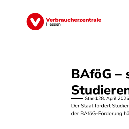
Direkt
zum
Inhalt
Digitales
Energie
Finanzen
G
Hessen
BAföG – s
Studiere
Stand:
28. April 202
Der Staat fördert Studi
der BAföG-Förderung hä