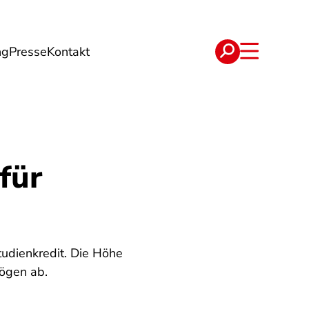
ng
Presse
Kontakt
t
Verträge
für
udienkredit. Die Höhe
ögen ab.