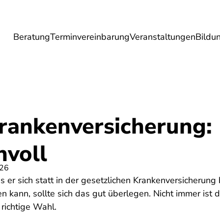
Beratung
Terminvereinbarung
Veranstaltungen
Bildu
esundheit
Lebensmittel
Reise
Umwel
rankenversicherung: 
nvoll
026
s er sich statt in der gesetzlichen Krankenversicherung
n kann, sollte sich das gut überlegen. Nicht immer ist d
richtige Wahl.