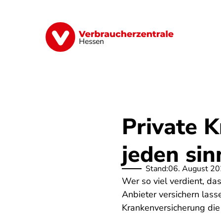
Direkt
zum
Inhalt
Digitales
Energie
Finanzen
G
Hessen
Private K
jeden sin
Stand:
06. August 2
Wer so viel verdient, das
Anbieter versichern lasse
Krankenversicherung die 