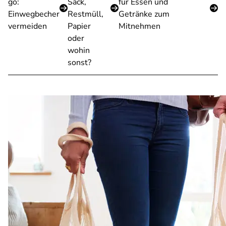
go:
Sack,
für Essen und
Einwegbecher
Restmüll,
Getränke zum
vermeiden
Papier
Mitnehmen
oder
wohin
sonst?