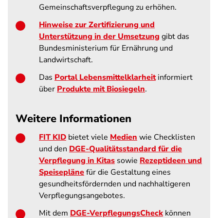
Gemeinschaftsverpflegung zu erhöhen.
Hinweise zur Zertifizierung und
Unterstützung in der Umsetzung
gibt das
Bundesministerium für Ernährung und
Landwirtschaft.
Das
Portal Lebensmittelklarheit
informiert
über
Produkte mit Biosiegeln
.
Weitere Informationen
FIT KID
bietet viele
Medien
wie Checklisten
und den
DGE-Qualitätsstandard für die
Verpflegung in Kitas
sowie
Rezeptideen und
Speisepläne
für die Gestaltung eines
gesundheitsfördernden und nachhaltigeren
Verpflegungsangebotes.
Mit dem
DGE-VerpflegungsCheck
können