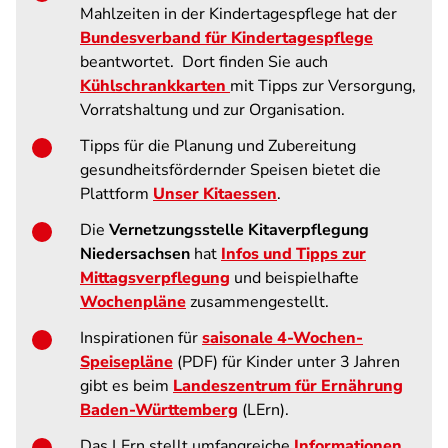
Mahlzeiten in der Kindertagespflege hat der
Bundesverband für Kindertagespflege
beantwortet. Dort finden Sie auch
Kühlschrankkarten
mit Tipps zur Versorgung,
Vorratshaltung und zur Organisation.
Tipps für die Planung und Zubereitung
gesundheitsfördernder Speisen bietet die
Plattform
Unser Kitaessen
.
Die
Vernetzungsstelle Kitaverpflegung
Niedersachsen
hat
Infos und Tipps zur
Mittagsverpflegung
und beispielhafte
Wochenpläne
zusammengestellt.
Inspirationen für
saisonale 4-Wochen-
Speisepläne
(PDF) für Kinder unter 3 Jahren
gibt es beim
Landeszentrum für Ernährung
Baden-Württemberg
(LErn).
Das LErn stellt umfangreiche
Informationen