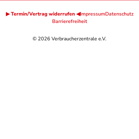
▶ Termin/Vertrag widerrufen ◀
Impressum
Datenschutz
Barrierefreiheit
© 2026
Verbraucherzentrale e.V.
@
@