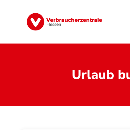
Direkt
zum
Inhalt
Digitales
Energie
Finanzen
G
Hessen
Urlaub b