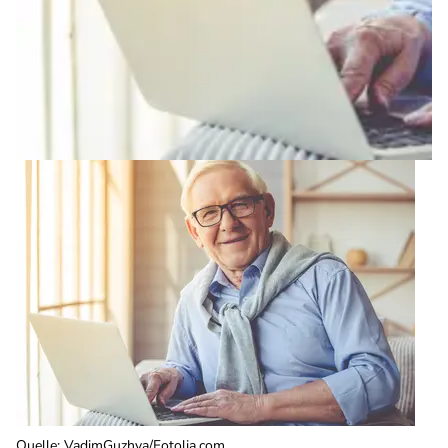
Quelle
:
VadimGuzhva/Fotolia.com