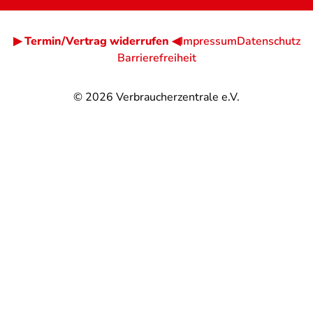
▶ Termin/Vertrag widerrufen ◀
Impressum
Datenschutz
Barrierefreiheit
© 2026
Verbraucherzentrale e.V.
@
@