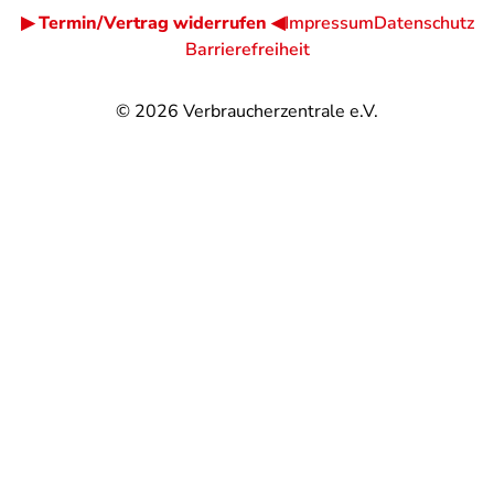
▶ Termin/Vertrag widerrufen ◀
Impressum
Datenschutz
Barrierefreiheit
© 2026
Verbraucherzentrale e.V.
@
@