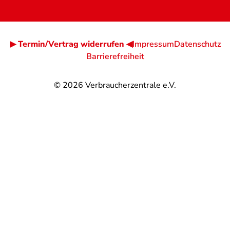
▶ Termin/Vertrag widerrufen ◀
Impressum
Datenschutz
Barrierefreiheit
© 2026
Verbraucherzentrale e.V.
@
@