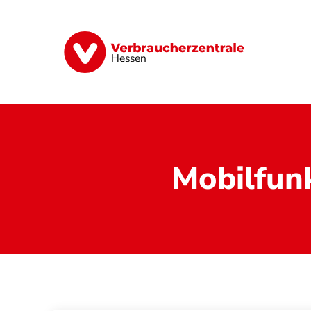
Direkt
zum
Inhalt
Digitales
Energie
Finanzen
G
Hessen
Mobilfun