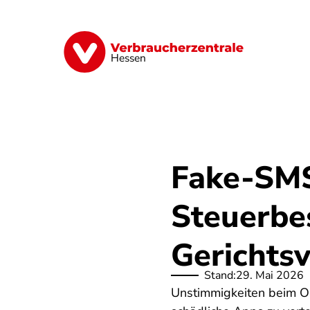
Direkt
zum
Inhalt
Digitales
Energie
Finanzen
G
Hessen
Fake-SMS
Steuerbe
Gerichts
Stand:
29. Mai 2026
Unstimmigkeiten beim On