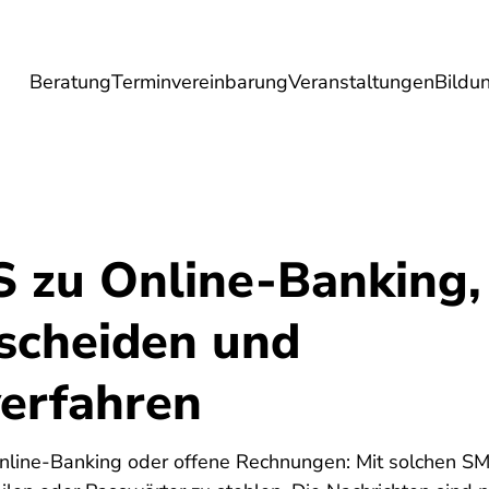
Beratung
Terminvereinbarung
Veranstaltungen
Bildu
esundheit
Lebensmittel
Reise
Umwel
 zu Online-Banking,
scheiden und
verfahren
line-Banking oder offene Rechnungen: Mit solchen SMS