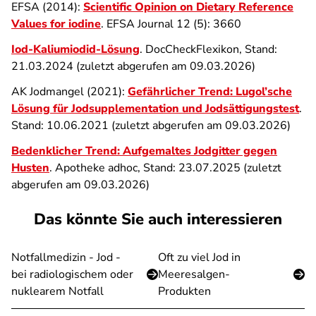
EFSA (2014):
Scientific Opinion on Dietary Reference
Values for iodine
. EFSA Journal 1
2 (5)
: 3660
Iod-Kaliumiodid-Lösung
. DocCheckFlexikon, Stand:
21.03.2024 (zuletzt abgerufen am 09.03.2026)
AK Jodmangel (2021):
Gefährlicher Trend: Lugol’sche
Lösung für Jodsupplementation und Jodsättigungstest
.
Stand: 10.06.2021 (zuletzt abgerufen am 09.03.2026)
Bedenklicher Trend: Aufgemaltes Jodgitter gegen
Husten
. Apotheke adhoc, Stand:
23.07.2025 (zuletzt
abgerufen am 09.03.2026)
Das könnte Sie auch interessieren
Notfallmedizin - Jod -
Oft zu viel Jod in
bei radiologischem oder
Meeresalgen-
nuklearem Notfall
Produkten