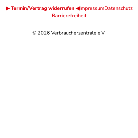
▶ Termin/Vertrag widerrufen ◀
Impressum
Datenschutz
Barrierefreiheit
© 2026
Verbraucherzentrale e.V.
@
@