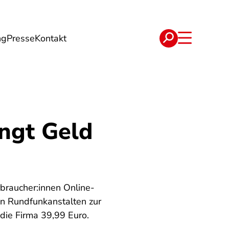
ng
Presse
Kontakt
t
Verträge
angt Geld
braucher:innen Online-
en Rundfunkanstalten zur
die Firma 39,99 Euro.