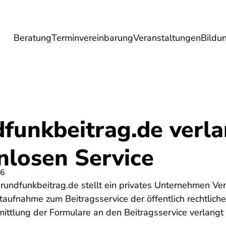
Beratung
Terminvereinbarung
Veranstaltungen
Bildu
esundheit
Lebensmittel
Reise
Umwel
dfunkbeitrag.de verl
nlosen Service
26
rundfunkbeitrag.de stellt ein privates Unternehmen Ver
taufnahme zum Beitragsservice der öffentlich rechtlich
ittlung der Formulare an den Beitragsservice verlangt 