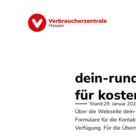
Direkt
zum
Inhalt
Digitales
Energie
Finanzen
G
Hessen
dein-run
für koste
Stand:
29. Januar 20
Über die Webseite dein-
Formulare für die Kontak
Verfügung. Für die Überm