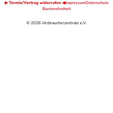
▶ Termin/Vertrag widerrufen ◀
Impressum
Datenschutz
Barrierefreiheit
© 2026
Verbraucherzentrale e.V.
@
@