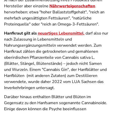
Je nach der Zusammensetzung ihres Produktes dürfen
Hersteller aber einzelne
Nährwerteigenschaften
hervorheben: etwa "hoher Ballaststoffgehalt", "reich an
mehrfach ungesättigten Fettsäuren", "natürliche
Proteinquelle" oder "reich an Omega-3-Fettsäuren".
Hanfkraut gilt als
neuartiges Lebensmittel,
darf also nur
nach Zulassung in Lebensmitteln und
Nahrungsergänzungsmitteln verwendet werden. Zum
Hanfkraut zählen die getrockneten und gemahlenen
oberirdischen Pflanzenteile von Cannabis sativa L.
(Blätter, Stängel, Blütenstände) – jedoch nicht Samen
und Wurzeln. Einem "Cannabis Gin", der Hanfblätter und
Hanfblüten (mit anderen Zutaten) zum Destillieren
verwendete, wurde daher 2022 vom LUA Sachsen das
Inverkehrbringen untersagt.
Darüber hinaus enthalten Blätter und Blüten im
Gegensatz zu den Hanfsamen sogenannte Cannabinoide.
Einige davon können die Psyche beeinflussen