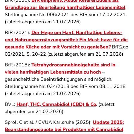
BfR (2021):
BfR empfiehlt Akute Referenzdosis als
Grundlage zur Beurteilung hanfhaltiger Lebensmittel
.
Stellungnahme Nr. 006/2021 des BfR vom 17.02.2021.
(zuletzt abgerufen am 21.07.2026)
BfR (2021):
Der Hype um Hanf. Hanfhaltige Lebens-
und Nahrungsergänzungsmittel: Ein Must-have für die
gesunde Küche oder mit Vorsicht zu genießen?
BfR2go
02/2021, S. 20-22 (zuletzt abgerufen am 21.07.2026)
BfR (2018):
Tetrahydrocannabinolgehalte sind in
vielen hanfhaltigen Lebensmitteln zu hoch
–
gesundheitliche Beeinträchtigungen sind möglich.
Stellungnahme Nr. 034/2018 des BfR vom 08.11.2018
(zuletzt abgerufen am 21.07.2026)
BVL:
Hanf, THC, Cannabidiol (CBD) & Co
. (zuletzt
abgerufen am 21.07.2026)
Sproll C et al. / CVUA Karlsruhe (2025):
Update 2025:
Beanstandungsquote bei Produkten mit Cannabidiol