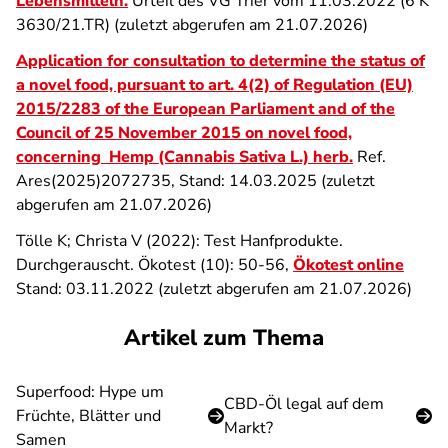
Lebensmitteln.
Urteil des VG Trier vom 11.03.2022 (6 K
3630/21.TR) (zuletzt abgerufen am 21.07.2026)
Application for consultation to determine the status of
a novel food, pursuant to art. 4(2) of Regulation (EU)
2015/2283 of the European Parliament and of the
Council of 25 November 2015 on novel food,
concerning Hemp (Cannabis Sativa L.) herb.
Ref.
Ares(2025)2072735, Stand: 14.03.2025 (zuletzt
abgerufen am 21.07.2026)
Tölle K; Christa V (2022): Test Hanfprodukte.
Durchgerauscht. Ökotest (10): 50-56,
Ökotest online
Stand: 03.11.2022 (zuletzt abgerufen am 21.07.2026)
Artikel zum Thema
Superfood: Hype um
CBD-Öl legal auf dem
Früchte, Blätter und
Markt?
Samen