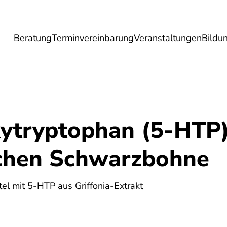
Beratung
Terminvereinbarung
Veranstaltungen
Bildu
esundheit
Lebensmittel
Reise
Umwel
ytryptophan (5-HTP)
schen Schwarzbohne
l mit 5-HTP aus Griffonia-Extrakt