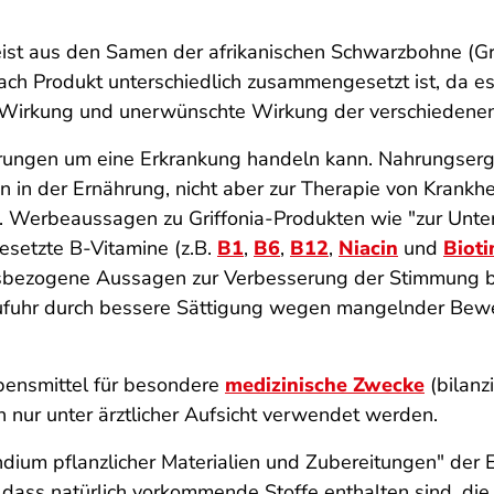
t aus den Samen der afrikanischen Schwarzbohne (Grif
 nach Produkt unterschiedlich zusammengesetzt ist, da e
ich Wirkung und unerwünschte Wirkung der verschiedenen
törungen um eine Erkrankung handeln kann. Nahrungser
n in der Ernährung, nicht aber zur Therapie von Krank
. Werbeaussagen zu Griffonia-Produkten wie "
zur Unte
gesetzte B-Vitamine (z.B.
B1
,
B6
,
B12
,
Niacin
und
Bioti
itsbezogene Aussagen zur Verbesserung der Stimmung 
zufuhr durch bessere Sättigung wegen mangelnder Bew
bensmittel für besondere
medizinische Zwecke
(bilanz
n nur unter ärztlicher Aufsicht verwendet werden.
dium pflanzlicher Materialien und Zubereitungen" der 
, dass natürlich vorkommende Stoffe enthalten sind, die