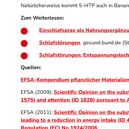
Natürlicherweise kommt 5-HTP auch in Banan
Zum Weiterlesen:
Einschlafspray als Nahrungsergänz
Schlafstörungen
. gesund.bund.de (S
Schlafstörungen: Entspannungstec
Quellen:
EFSA-Kompendium pflanzlicher Materialie
EFSA (2009):
Scientific Opinion on the sub
1575) and attention (ID 1828) pursuant to 
EFSA (2011):
Scientific Opinion on the subs
leading to a reduction in energy intake (ID 
Regulation (EC) No 1924/2006