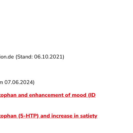
ion.de (Stand: 06.10.2021)
am 07.06.2024)
ryptophan and enhancement of mood (ID
tophan (5-HTP) and increase in satiety