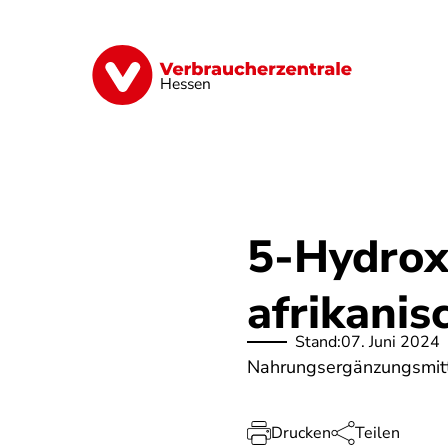
Direkt
zum
Inhalt
Digitales
Energie
Finanzen
G
Hessen
5-Hydrox
afrikani
Stand:
07. Juni 2024
Nahrungsergänzungsmitte
Drucken
Teilen