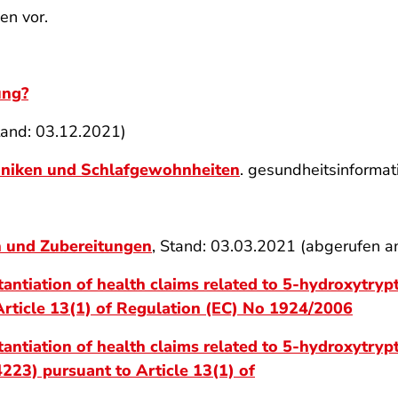
en vor.
ung?
tand: 03.12.2021)
hniken und Schlafgewohnheiten
. gesundheitsinformat
n und Zubereitungen
, Stand: 03.03.2021 (abgerufen 
stantiation of health claims related to 5-hydroxyt
Article 13(1) of Regulation (EC) No 1924/2006
tantiation of health claims related to 5-hydroxytryp
4223) pursuant to Article 13(1) of