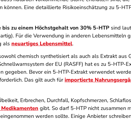
n können. Eine detaillierte Risikoeinschätzung zu 5-H
 bis zu einem Höchstgehalt von 3
0% 5-HTP
sind lau
artig). Für die Verwendung in anderen Lebensmitteln g
g als
neuartiges Lebensmittel
.
owohl chemisch synthetisiert als auch als Extrakt aus
G
Schnellwarnsystem der EU (RASFF) hat es zu 5-HTP-Ex
 gegeben. Bevor ein 5-HTP-Extrakt verwendet werden d
orderlich. Das gilt auch für
importierte Nahrungsergä
lkeit, Erbrechen, Durchfall, Kopfschmerzen, Schlaflos
t Medikamenten
gibt. So darf 5-HTP nicht zusammen mi
), eingenommen werden sollte. Einige Anbieter schreibe