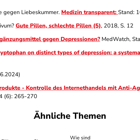
lle gegen Liebeskummer.
Medizin transparent:
Stand: 
sivum?
Gute Pillen, schlechte Pillen (5)
, 2018, S. 12
rgänzungsmittel gegen Depressionen?
MedWatch, Sta
ryptophan on distinct types of depression: a system
06.2024)
rodukte - Kontrolle des Internethandels mit Anti-A
4 (6): 265-270
Ähnliche Themen
Wie sind