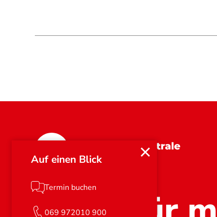
Hessen
Auf einen Blick
Termin buchen
Stark für m
069 972010 900