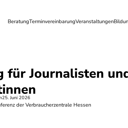
Beratung
Terminvereinbarung
Veranstaltungen
Bildu
esundheit
Lebensmittel
Reise
Umwel
 für Journalisten un
tinnen
m
25. Juni 2026
nferenz der Verbraucherzentrale Hessen