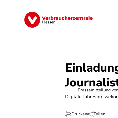
Direkt
zum
Inhalt
Digitales
Energie
Finanzen
G
Hessen
Einladung
Journalis
Pressemitteilung vo
Digitale Jahrespresseko
Drucken
Teilen