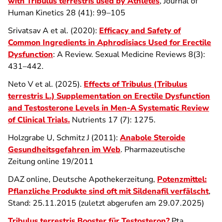
with Tribulus terrestris used by Athletes
, Journal of
Human Kinetics 28 (41): 99–105
Srivatsav A et al. (2020):
Efficacy and Safety of
Common Ingredients in Aphrodisiacs Used for Erectile
Dysfunction
: A Review. Sexual Medicine Reviews 8(3):
431–442.
Neto V et al. (2025).
Effects of Tribulus (Tribulus
terrestris L.) Supplementation on Erectile Dysfunction
and Testosterone Levels in Men-A Systematic Review
of Clinical Trials.
Nutrients 17 (7): 1275.
Holzgrabe U, Schmitz J (2011):
Anabole Steroide
Gesundheitsgefahren im Web
. Pharmazeutische
Zeitung online 19/2011
DAZ online, Deutsche Apothekerzeitung,
Potenzmittel:
Pflanzliche Produkte sind oft mit Sildenafil verfälscht
,
Stand: 25.11.2015 (zuletzt abgerufen am 29.07.2025)
Tribulus terrestris Booster für Testosteron?
Pta