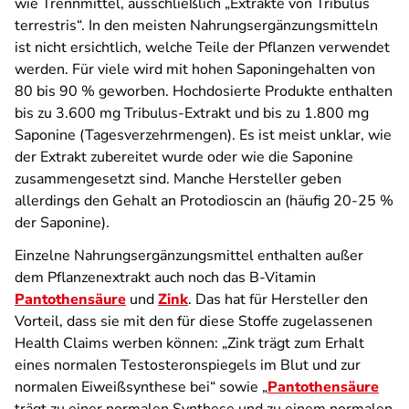
wie Trennmittel, ausschließlich „Extrakte von Tribulus
terrestris“. In den meisten Nahrungsergänzungsmitteln
ist nicht ersichtlich, welche Teile der Pflanzen verwendet
werden. Für viele wird mit hohen Saponingehalten von
80 bis 90 % geworben. Hochdosierte Produkte enthalten
bis zu 3.600 mg Tribulus-Extrakt und bis zu 1.800 mg
Saponine (Tagesverzehrmengen). Es ist meist unklar, wie
der Extrakt zubereitet wurde oder wie die Saponine
zusammengesetzt sind. Manche Hersteller geben
allerdings den Gehalt an Protodioscin an (häufig 20-25 %
der Saponine).
Einzelne Nahrungsergänzungsmittel enthalten außer
dem Pflanzenextrakt auch noch das B-Vitamin
Pantothensäure
und
Zink
. Das hat für Hersteller den
Vorteil, dass sie mit den für diese Stoffe zugelassenen
Health Claims werben können: „Zink trägt zum Erhalt
eines normalen Testosteronspiegels im Blut und zur
normalen Eiweißsynthese bei“ sowie „
Pantothensäure