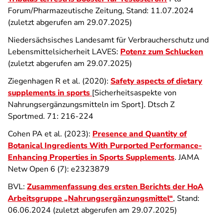
Forum/Pharmazeutische Zeitung, Stand: 11.07.2024
(zuletzt abgerufen am 29.07.2025)
Niedersächsisches Landesamt für Verbraucherschutz und
Lebensmittelsicherheit LAVES:
Potenz zum Schlucken
(zuletzt abgerufen am 29.07.2025)
Ziegenhagen R et al. (2020):
Safety aspects of dietary
supplements in sports
[Sicherheitsaspekte von
Nahrungsergänzungsmitteln im Sport]. Dtsch Z
Sportmed. 71: 216-224
Cohen PA et al. (2023):
Presence and Quantity of
Botanical Ingredients With Purported Performance-
Enhancing Properties in Sports Supplements
. JAMA
Netw Open 6 (7): e2323879
BVL:
Zusammenfassung des ersten Berichts der HoA
Arbeitsgruppe „Nahrungsergänzungsmittel“
, Stand:
06.06.2024 (zuletzt abgerufen am 29.07.2025)