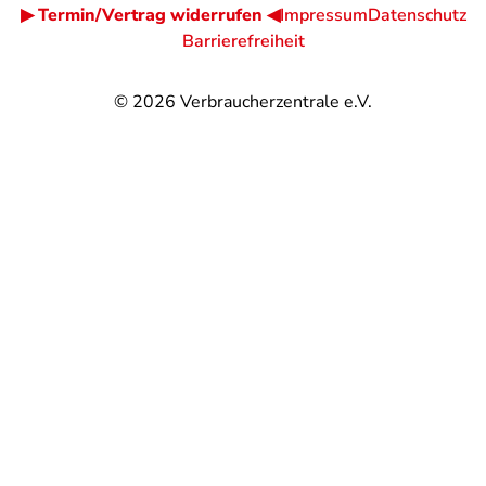
▶ Termin/Vertrag widerrufen ◀
Impressum
Datenschutz
Barrierefreiheit
© 2026
Verbraucherzentrale e.V.
@
@