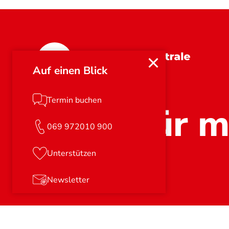
Hessen
Auf einen Blick
Termin buchen
Stark für m
069 972010 900
Unterstützen
Newsletter
© 2026
Verbraucherzentrale e.V.