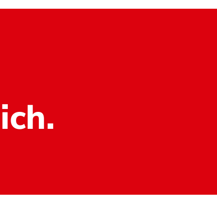
ich.
▶ Termin/Vertrag widerrufen ◀
Imp