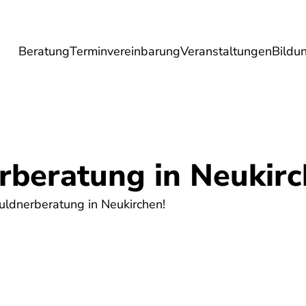
Beratung
Terminvereinbarung
Veranstaltungen
Bildu
esundheit
Lebensmittel
Reise
Umwel
rberatung in Neukir
ldnerberatung in Neukirchen!