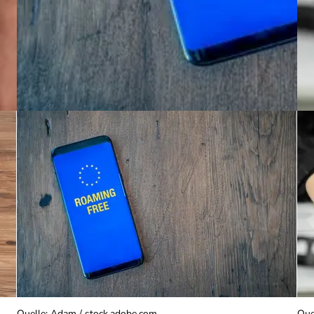
Quelle
:
Adam / stock.adobe.com
Que