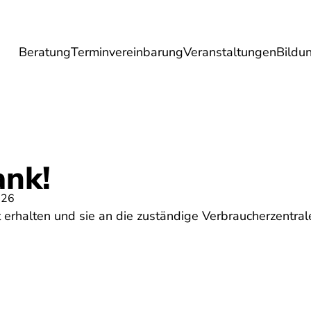
Beratung
Terminvereinbarung
Veranstaltungen
Bildu
esundheit
Lebensmittel
Reise
Umwel
ank!
026
 erhalten und sie an die zuständige Verbraucherzentra