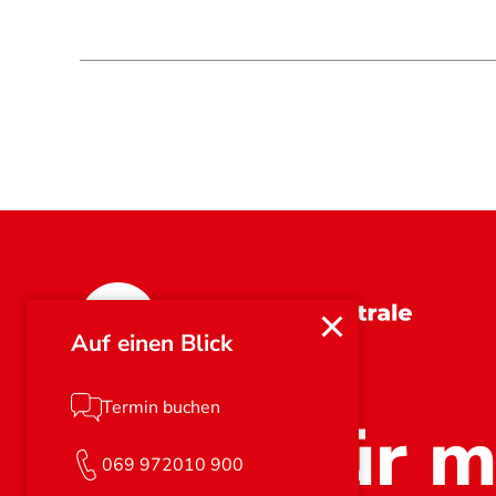
Hessen
Auf einen Blick
Termin buchen
Stark für m
069 972010 900