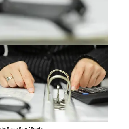
lle
:
Bacho Foto / Fotolia