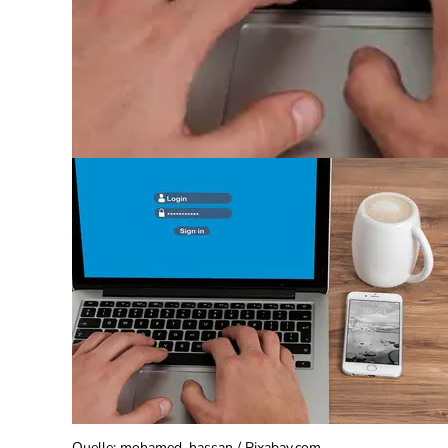
Quelle
:
mohamed_hassan / Pixabay.com