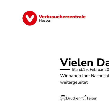
Direkt
zum
Inhalt
Digitales
Energie
Finanzen
G
Hessen
Vielen D
Stand:
19. Februar 2
Wir haben Ihre Nachricht
weitergeleitet.
Drucken
Teilen