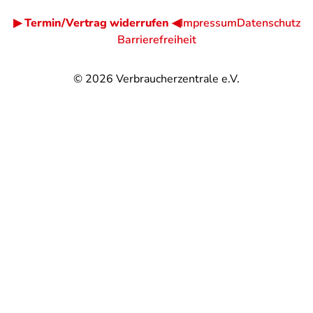
▶ Termin/Vertrag widerrufen ◀
Impressum
Datenschutz
Barrierefreiheit
© 2026
Verbraucherzentrale e.V.
@
@