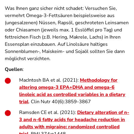
Was Ihnen ganz sicher nicht schadet: Versuchen Sie,
vermehrt Omega-3-Fettsäuren beispielsweise aus
(ungesalzenen) Nüssen, Rapsöl, geschroteten Leinsamen
oder Chiasamen (jeweils max. 1 Esslöffel pro Tag) und
fettreichen Fisch (z.B. Hering, Makrele, Lachs) in Ihren
Essensplan einzubauen. Auf Linolsäure haltiges
Sonnenblumen-, Maiskeim- und Sojaöl sollten Sie dann
möglichst verzichten.
Quellen
:
MacIntosh BA et al. (2021):
Methodology for
altering omega-3 EPA+DHA and omega-6
linoleic acid as controlled variables in a dietary
trial
. Clin Nutr 40(6):3859-3867
Ramsden CE et al. (2021):
Dietary alteration of n-
3 and n-6 fatty acids for headache reduction in
adults with migraine: randomized controlled