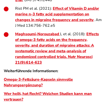
trial
. BMJ 374:n1448
Rist PM et al. (2021):
Effect of Vitamin D and/or
marine n-3 fatty acid supplementation on
changes in migraine frequency and severity
. Am
J Med 134:756-762.e5
Maghsoumi-Norouzabad
L et al. (2018):
Effects
of omega-3 fatty acids on the frequency,
severity, and duration of migraine attacks: A
systematic review and meta-analysis of
randomized controlled trials. Nutr Neurosci
21(9):614-623
Weiterführende Informationen:
Omega-3-Fettsäure-Kapseln sinnvolle
Nahrungsergänzung?
Wer heilt, hat Recht? Welchen Studien kann man
vertrauen?