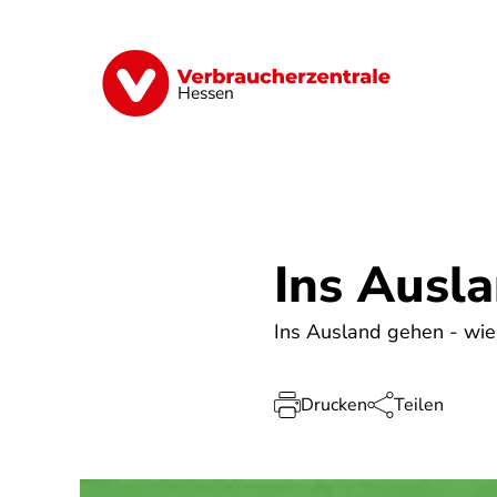
Direkt
zum
Inhalt
Digitales
Energie
Finanzen
G
Hessen
Ins Ausl
Ins Ausland gehen - wie 
Drucken
Teilen