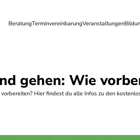
Beratung
Terminvereinbarung
Veranstaltungen
Bildu
esundheit
Lebensmittel
Reise
Umwel
and gehen: Wie vorbe
vorbereiten? Hier findest du alle Infos zu den kostenl