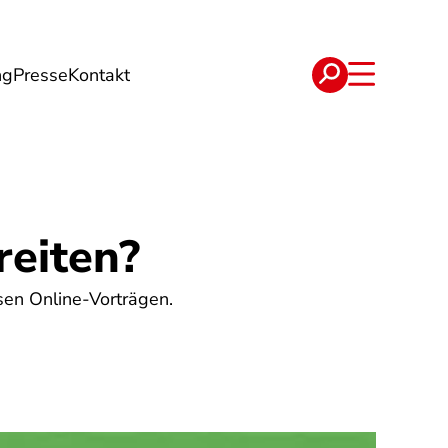
ng
Presse
Kontakt
t
Verträge
reiten?
osen Online-Vorträgen.