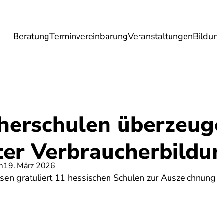
Beratung
Terminvereinbarung
Veranstaltungen
Bildu
esundheit
Lebensmittel
Reise
Umwel
herschulen überzeug
ter Verbraucherbildu
m
19. März 2026
sen gratuliert 11 hessischen Schulen zur Auszeichnung