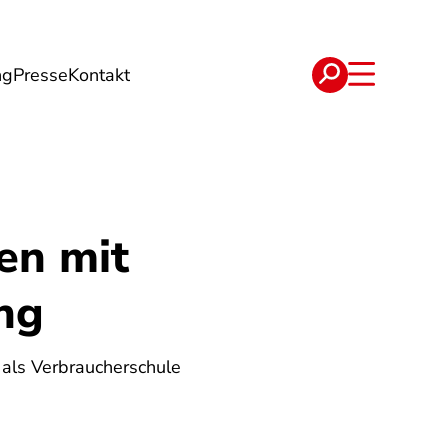
ng
Presse
Kontakt
t
Verträge
en mit
ng
 als Verbraucherschule