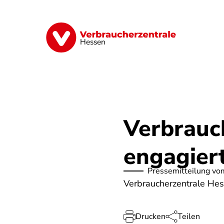
Direkt
zum
Inhalt
Digitales
Energie
Finanzen
G
Hessen
Verbrauc
engagier
Pressemitteilung vo
Verbraucherzentrale Hes
Drucken
Teilen