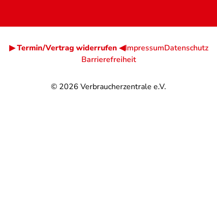
▶ Termin/Vertrag widerrufen ◀
Impressum
Datenschutz
Barrierefreiheit
© 2026
Verbraucherzentrale e.V.
@
@