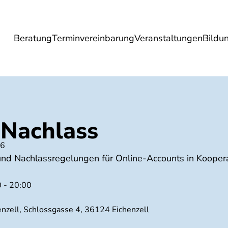
Beratung
Terminvereinbarung
Veranstaltungen
Bildu
esundheit
Lebensmittel
Reise
Umwel
 Nachlass
26
und Nachlassregelungen für Online-Accounts in Koopera
0 - 20:00
nzell, Schlossgasse 4, 36124 Eichenzell