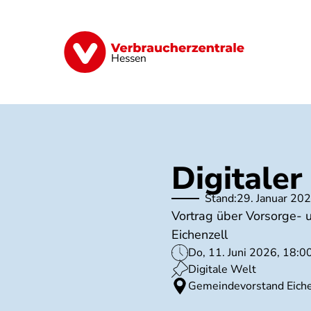
Direkt
zum
Inhalt
Digitales
Energie
Finanzen
G
Hessen
Digitaler
Stand:
29. Januar 20
Vortrag über Vorsorge- 
Eichenzell
Do, 11. Juni 2026, 18:0
Digitale Welt
Gemeindevorstand Eiche