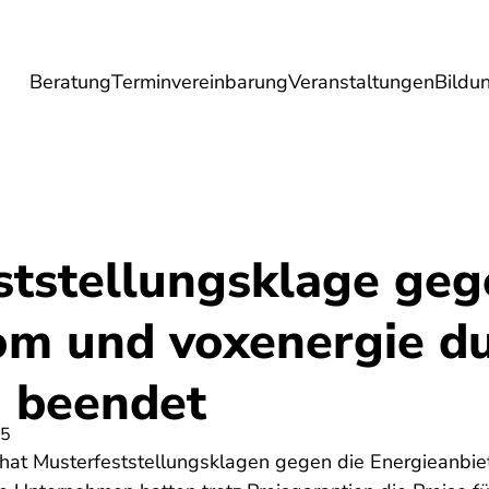
Beratung
Terminvereinbarung
Veranstaltungen
Bildu
esundheit
Lebensmittel
Reise
Umwel
ststellungsklage geg
om und voxenergie d
h beendet
25
 hat Musterfeststellungsklagen gegen die Energieanbie