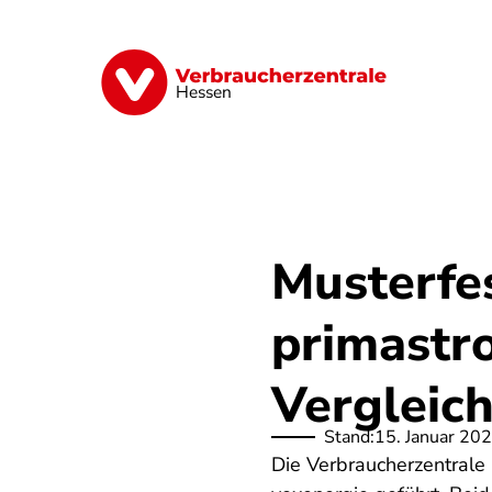
Direkt
zum
Inhalt
Digitales
Energie
Finanzen
G
Hessen
Musterfe
primastr
Vergleic
Stand:
15. Januar 20
Die Verbraucherzentrale