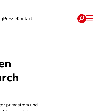
ng
Presse
Kontakt
t
Verträge
en
urch
ter primastrom und