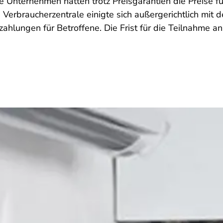
e Unternehmen hatten trotz Preisgarantien die Preise f
 Verbraucherzentrale einigte sich außergerichtlich mi
zahlungen für Betroffene. Die Frist für die Teilnahme an