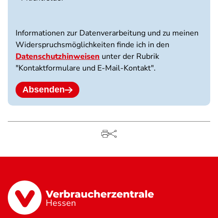
3
Dateien
möglich.
Informationen zur Datenverarbeitung und zu meinen
10
Widerspruchsmöglichkeiten finde ich in den
MB
Datenschutzhinweisen
unter der Rubrik
Limit.
"Kontaktformulare und E-Mail-Kontakt".
Erlaubte
Dateitypen:
jpg
Absenden
jpeg
png
pdf.
Hessen