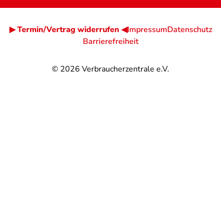
▶ Termin/Vertrag widerrufen ◀
Impressum
Datenschutz
Barrierefreiheit
© 2026
Verbraucherzentrale e.V.
@
@