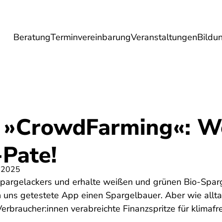
Beratung
Terminvereinbarung
Veranstaltungen
Bildu
esundheit
Lebensmittel
Reise
Umwel
 »CrowdFarming«: W
Pate!
 2025
pargelackers und erhalte weißen und grünen Bio-Sparge
on uns getestete App einen Spargelbauer. Aber wie allt
Verbraucher:innen verabreichte Finanzspritze für klimafr