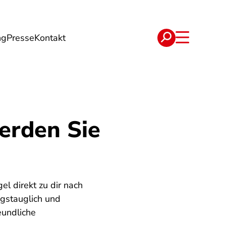
ng
Presse
Kontakt
t
Verträge
erden Sie
l direkt zu dir nach
agstauglich und
eundliche