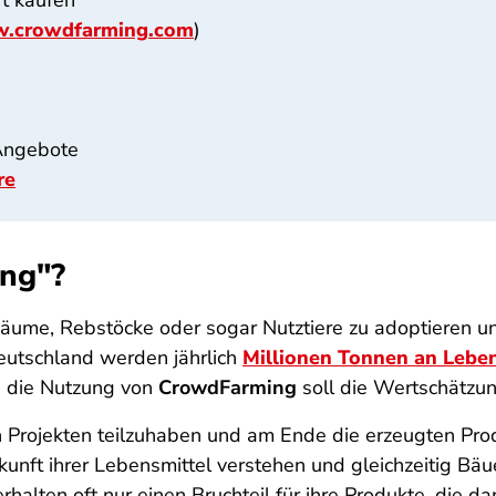
t kaufen
.crowdfarming.com
)
 Angebote
re
ng"?
bäume, Rebstöcke oder sogar Nutztiere zu adoptieren un
eutschland werden jährlich
Millionen Tonnen an Lebe
h die Nutzung von
CrowdFarming
soll die Wertschätzu
n Projekten teilzuhaben und am Ende die erzeugten Prod
unft ihrer Lebensmittel verstehen und gleichzeitig Bäu
erhalten oft nur einen Bruchteil für ihre Produkte, die 