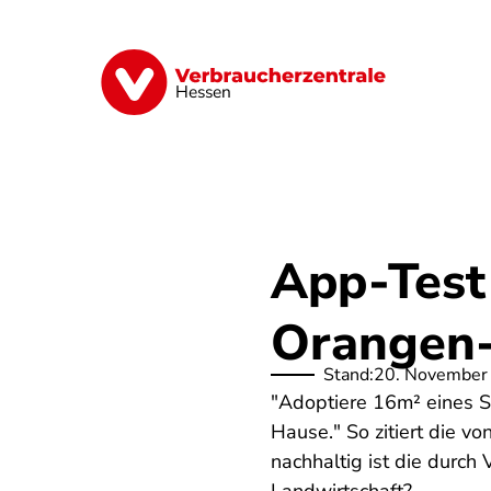
Direkt
zum
Inhalt
Digitales
Energie
Finanzen
G
Hessen
App-Test
Orangen-
Stand:
20. November
"Adoptiere 16m² eines S
Hause." So zitiert die v
nachhaltig ist die durch 