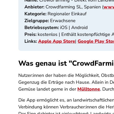
Name:
CrowdFarming - Direkt vom Landwir
Anbieter:
Crowdfarming SL, Spanien (
www
Kategorie:
Regionaler Einkauf
Zielgruppe:
Erwachsene
Betriebssystem:
iOS | Android
Preis:
kostenlos | Enthält kostenpflichtige
Links:
Apple App Store
|
Google Play Sto
Was genau ist "CrowdFarmi
Nutzer:innen der haben die Möglichkeit, Obst
Gegenzug die Erträge nach Hause. Allein in D
Gemüse landet gerne in der
Mülltonne
. Durc
Die App ermöglicht es, an landwirtschaftliche
Verbindung können Verbraucher:innen die Herk
Der Sinn dahinter ist einleuchtend: Landwirte 