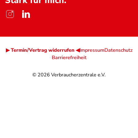
Stark für mich.
▶ Termin/Vertrag widerrufen ◀
Impressum
Datenschutz
Barrierefreiheit
© 2026
Verbraucherzentrale e.V.
@
@