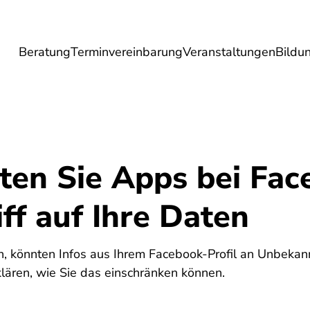
Beratung
Terminvereinbarung
Veranstaltungen
Bildu
esundheit
Lebensmittel
Reise
Umwel
eten Sie Apps bei Fa
ff auf Ihre Daten
, könnten Infos aus Ihrem Facebook-Profil an Unbekann
lären, wie Sie das einschränken können.