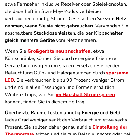
etwa Fernseher inklusive Receiver oder Spielekonsolen,
die dauerhaft im Stand-by-Modus verbleiben,
verbrauchen unnötig Strom. Diese sollten Sie
vom Netz
nehmen, wenn Sie sie nicht gebrauchen
. Verwenden Sie
abschaltbare
Steckdosenleisten
, die
per Kippschalter
gleich mehrere Geräte
vom Netz nehmen.
Wenn Sie
Großgeräte neu anschaffen
, etwa
Kühlschränke, können Sie durch energieeffizientere
Geräte langfristig Strom sparen. Ersetzen Sie bei der
Beleuchtung Glüh- und Halogenlampen durch
sparsame
LED
. Sie verbrauchen bis zu 90 Prozent weniger Strom
und sind in allen Fassungen und Formen erhältlich.
Weitere Tipps, wie Sie
im Haushalt Strom sparen
können, finden Sie in diesem Beitrag.
Überheizte Räume
kosten
unnötig Energie und Geld
.
Jedes Grad weniger senkt den Verbrauch um etwa sechs
Prozent. Sie sollten daher genau auf die
Einstellung der
Thermostate
achten und sie zum Beispiel nachts oder bei