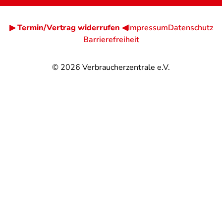
▶ Termin/Vertrag widerrufen ◀
Impressum
Datenschutz
Barrierefreiheit
© 2026
Verbraucherzentrale e.V.
@
@