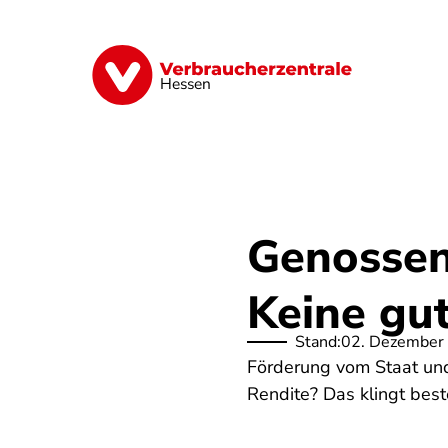
Direkt
zum
Inhalt
Digitales
Energie
Finanzen
G
Hessen
Genossen
Keine gut
Stand:
02. Dezember
Förderung vom Staat und
Rendite? Das klingt best