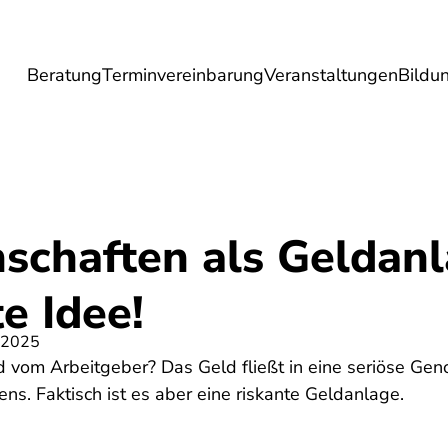
Beratung
Terminvereinbarung
Veranstaltungen
Bildu
esundheit
Lebensmittel
Reise
Umwel
schaften als Geldan
e Idee!
 2025
 vom Arbeitgeber? Das Geld fließt in eine seriöse Gen
ens. Faktisch ist es aber eine riskante Geldanlage.