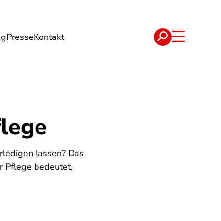
ng
Presse
Kontakt
t
Verträge
flege
rledigen lassen? Das
r Pflege bedeutet,