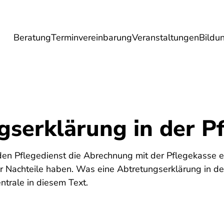
Beratung
Terminvereinbarung
Veranstaltungen
Bildu
esundheit
Lebensmittel
Reise
Umwel
gserklärung in der P
6
en Pflegedienst die Abrechnung mit der Pflegekasse e
r Nachteile haben. Was eine Abtretungserklärung in de
ntrale in diesem Text.