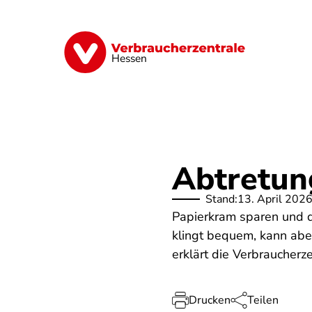
Direkt
zum
Inhalt
Digitales
Energie
Finanzen
G
Hessen
Abtretun
Stand:
13. April 202
Papierkram sparen und d
klingt bequem, kann abe
erklärt die Verbraucherze
Drucken
Teilen