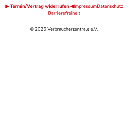
▶ Termin/Vertrag widerrufen ◀
Impressum
Datenschutz
Barrierefreiheit
© 2026
Verbraucherzentrale e.V.
@
@