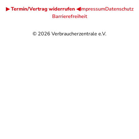
▶ Termin/Vertrag widerrufen ◀
Impressum
Datenschutz
Barrierefreiheit
© 2026
Verbraucherzentrale e.V.
@
@