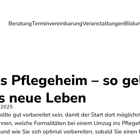
Beratung
Terminvereinbarung
Veranstaltungen
Bildu
esundheit
Lebensmittel
Reise
Umwel
s Pflegeheim – so ge
ns neue Leben
 2025
llte gut vorbereitet sein, damit der Start dort möglichs
 Ihnen, welche Formalitäten bei einem Umzug ins Pflege
d wie Sie sich optimal vorbereiten, sobald Sie einen 