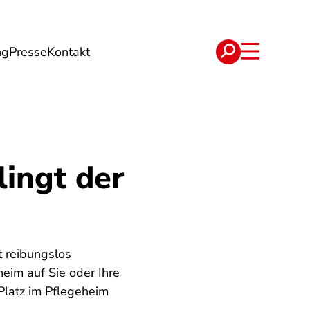
ng
Presse
Kontakt
t
Verträge
lingt der
t reibungslos
heim auf Sie oder Ihre
Platz im Pflegeheim