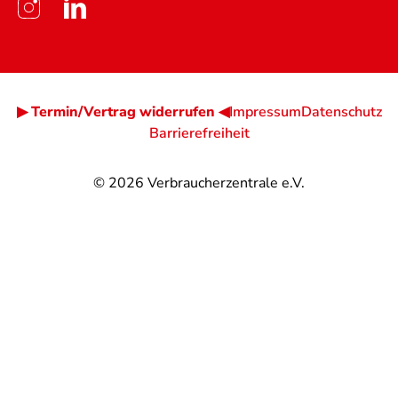
▶ Termin/Vertrag widerrufen ◀
Impressum
Datenschutz
Barrierefreiheit
© 2026
Verbraucherzentrale e.V.
@
@