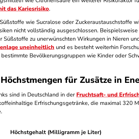
smitteln wie Citronensäure ein weiterer Risikofaktor f
t das Kariesrisiko
.
 Süßstoffe wie Sucralose oder Zuckeraustauschstoffe wie
isiken nicht vollständig ausgeschlossen. Beispielswei
er Süßstoffe zu unerwünschten Wirkungen in Nieren u
enlage uneinheitlich
und es besteht weiterhin Forschu
r bestimmte Bevölkerungsgruppen wie Kinder oder Sch
n Höchstmengen für Zusätze in En
ks sind in Deutschland in der
Fruchtsaft- und Erfri
offeinhaltige Erfrischungsgetränke, die maximal 320 Mil
.
Höchstgehalt (Milligramm je Liter)