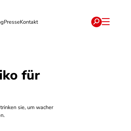
ng
Presse
Kontakt
t
Verträge
iko für
 trinken sie, um wacher
n.