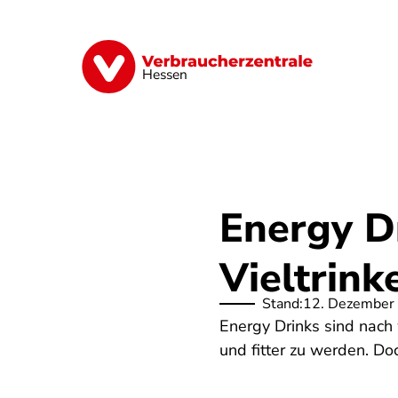
Direkt
zum
Inhalt
Digitales
Energie
Finanzen
G
Hessen
Energy Dr
Vieltrink
Stand:
12. Dezember
Energy Drinks sind nach 
und fitter zu werden. Do