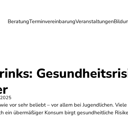
Beratung
Terminvereinbarung
Veranstaltungen
Bildu
esundheit
Lebensmittel
Reise
Umwel
inks: Gesundheitsris
er
 2025
wie vor sehr beliebt – vor allem bei Jugendlichen. Viele
ch ein übermäßiger Konsum birgt gesundheitliche Risike